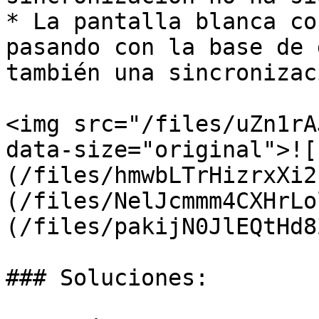
* La pantalla blanca co
pasando con la base de 
también una sincronizac
<img src="/files/uZn1rA
data-size="original">![
(/files/hmwbLTrHizrxXi2
(/files/NelJcmmm4CXHrLo
(/files/pakijN0JlEQtHd8
### Soluciones:
