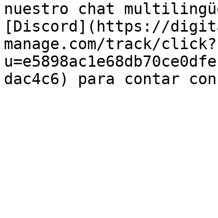
nuestro chat multilingü
[Discord](https://digit
manage.com/track/click?
u=e5898ac1e68db70ce0dfe