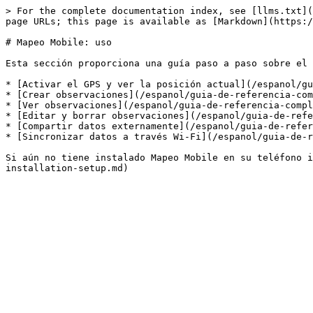
> For the complete documentation index, see [llms.txt](
page URLs; this page is available as [Markdown](https:/
# Mapeo Mobile: uso

Esta sección proporciona una guía paso a paso sobre el 
* [Activar el GPS y ver la posición actual](/espanol/gu
* [Crear observaciones](/espanol/guia-de-referencia-com
* [Ver observaciones](/espanol/guia-de-referencia-compl
* [Editar y borrar observaciones](/espanol/guia-de-refe
* [Compartir datos externamente](/espanol/guia-de-refer
* [Sincronizar datos a través Wi-Fi](/espanol/guia-de-r
Si aún no tiene instalado Mapeo Mobile en su teléfono i