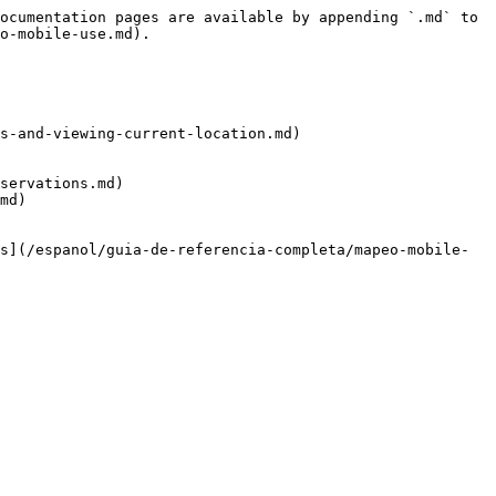
ocumentation pages are available by appending `.md` to 
o-mobile-use.md).

s-and-viewing-current-location.md)

servations.md)

md)

s](/espanol/guia-de-referencia-completa/mapeo-mobile-