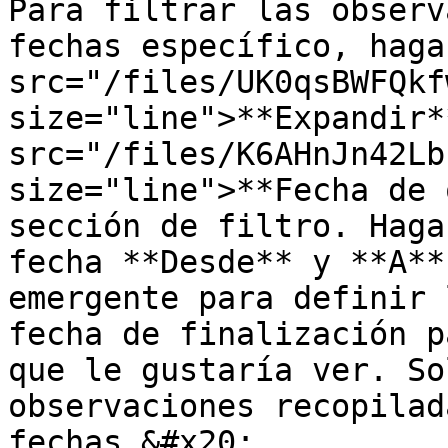
Para filtrar las observ
fechas específico, haga
src="/files/UK0qsBWFQkf
size="line">**Expandir*
src="/files/K6AHnJn42Lb
size="line">**Fecha de 
sección de filtro. Haga
fecha **Desde** y **A**
emergente para definir 
fecha de finalización p
que le gustaría ver. So
observaciones recopilad
fechas.&#x20;
