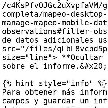
/c4KsPfvOJGc2uXvpfaVM/g
completa/mapeo-desktop-
manage-mapeo-mobile-dat
observations#filter-obs
de datos adicionales us
src="/files/qLbL8vcbd5p
size="line"> **Ocultar 
sobre el informe.&#x20;

{% hint style="info" %}

Para obtener más inform
campos y guardar un inf