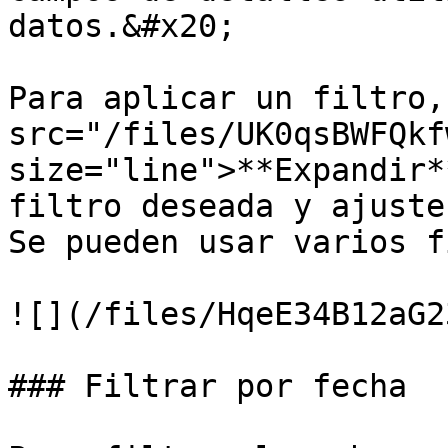
datos.&#x20;

Para aplicar un filtro,
src="/files/UK0qsBWFQkf
size="line">**Expandir*
filtro deseada y ajuste
Se pueden usar varios f
![](/files/HqeE34B12aG2
### Filtrar por fecha
