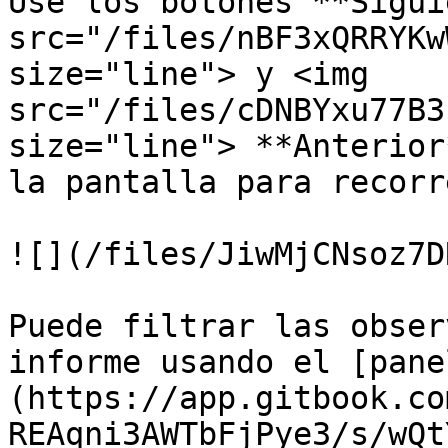
Use los botones **Sigui
src="/files/nBF3xQRRYKw
size="line"> y <img 
src="/files/cDNBYxu77B3
size="line"> **Anterior
la pantalla para recorr
![](/files/JiwMjCNsoz7D
Puede filtrar las obser
informe usando el [pane
(https://app.gitbook.co
REAqni3AWTbFjPye3/s/wQt