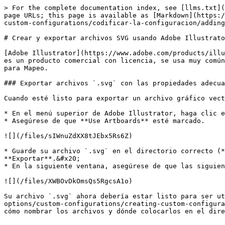
> For the complete documentation index, see [llms.txt](
page URLs; this page is available as [Markdown](https:/
custom-configurations/codificar-la-configuracion/adding
# Crear y exportar archivos SVG usando Adobe Illustrato
[Adobe Illustrator](https://www.adobe.com/products/illu
es un producto comercial con licencia, se usa muy común
para Mapeo.

### Exportar archivos `.svg` con las propiedades adecua
Cuando esté listo para exportar un archivo gráfico vect
* En el menú superior de Adobe Illustrator, haga clic e
* Asegúrese de que **Use Artboards** esté marcado.

![](/files/sIWnuZdXX8tJEbx5Rs6Z)

* Guarde su archivo `.svg` en el directorio correcto (*
**Exportar**.&#x20;

* En la siguiente ventana, asegúrese de que las siguien
![](/files/XWBOvDkOmsQs5RgcsA1o)

Su archivo `.svg` ahora debería estar listo para ser ut
options/custom-configurations/creating-custom-configura