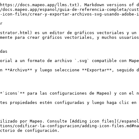
https://docs.mapeo.app/llms.txt). Markdown versions of d
/docs.mapeo.app/espanol/guia-de-referencia-completa/cust
-icon-files/crear-y-exportar-archivos-svg-usando-adobe-i
r

strator.html) es un editor de gráficos vectoriales y un 
mente para crear gráficos vectoriales, y muchos usuarios
das

orial a un formato de archivo `.svg` compatible con Mape
n **Archivo** y luego seleccione **Exportar**, seguido d
*`icons`** para las configuraciones de Mapeo) y con el n
tes propiedades estén configuradas y luego haga clic en 
ilizado por Mapeo. Consulte [Adding icon files](/espanol
tions/codificar-la-configuracion/adding-icon-files.md#na