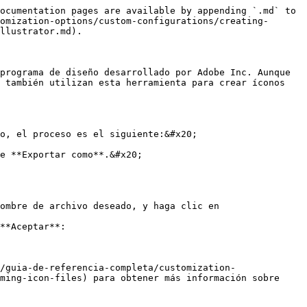
ocumentation pages are available by appending `.md` to 
omization-options/custom-configurations/creating-
llustrator.md).

programa de diseño desarrollado por Adobe Inc. Aunque 
 también utilizan esta herramienta para crear íconos 
o, el proceso es el siguiente:&#x20;

e **Exportar como**.&#x20;

ombre de archivo deseado, y haga clic en 
**Aceptar**:

/guia-de-referencia-completa/customization-
ming-icon-files) para obtener más información sobre 